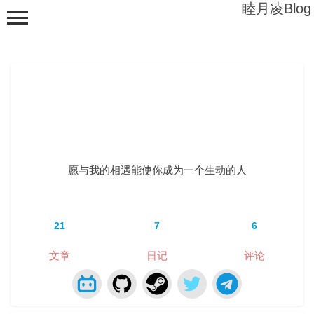
睦月凌Blog
愿
与
我
的
相
愿与我的相遇能使你成为一个生动的人
遇
能
使
21
7
6
你
成
文章
日记
评论
为
一
个
生