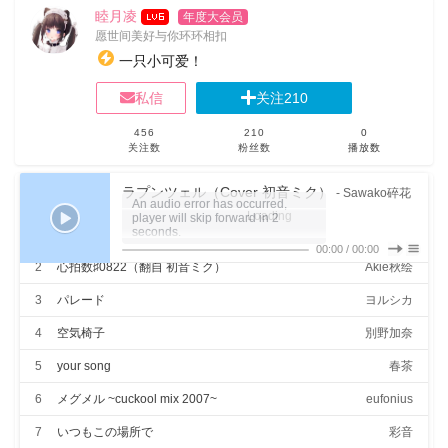
动
睦月凌
年度大会员
的
愿世间美好与你环环相扣
人
一只小可爱！
私信
关注
210
456
210
0
关注数
粉丝数
播放数
主站
ラプンツェル（Cover 初音ミク）
- Sawako碎花
必看指南
盲いた目をしている
窓のない部屋で
1
だんご大家族
茶太
个人介绍
語れば花が咲いた
00:00
/
00:00
二人夜を見てた
2
心拍数♯0822（翻自 初音ミク）
Akie秋绘
日记
変わってないだろうか
変わってるんだろうな
3
パレード
ヨルシカ
<学习笔记>
春を待つ胸が苦しいのだ
開けた目に花は時雨
4
空気椅子
別野加奈
さよならが君といた対価だ
Java课堂
その罪が僕の罰だ
5
your song
春茶
盲いた目をしている
自学内容
僕は君が見たい
6
メグメル ~cuckool mix 2007~
eufonius
それでも窓がないと
夕陽すらも見えない
<程序小屋>
7
いつもこの場所で
彩音
子供の頃は月だって行けた