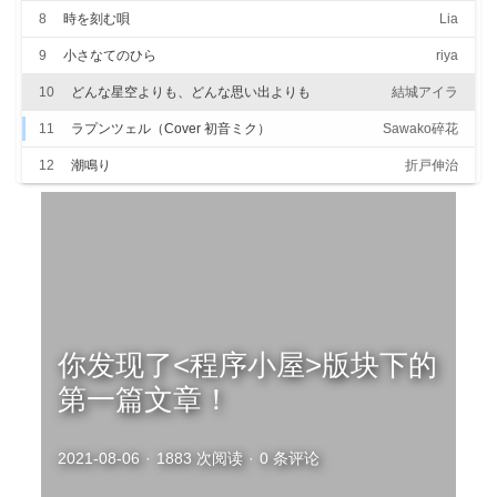
夢の中なら空だって飛べたんだ
8
時を刻む唄
Java
Lia
僕の目に君が見えないなら
何が罰になるのだろう
9
小さなてのひら
riya
神様が何も言わないなら
<日常物语>
誰が僕を赦すのか
10
どんな星空よりも、どんな思い出よりも
結城アイラ
窓のない砂漠の中で僕は誰かを待っていて
大学生活
空いた灰皿やビールの缶が示した心象風景は
11
ラプンツェル（Cover 初音ミク）
Sawako碎花
この人生って高い高い塔の上の方から
杂谈
心ってやつを一本垂らして
12
潮鳴り
折戸伸治
やっと誰か登ってきた
そいつが君だった
<@ACG相
春を待つ胸が苦しいのだ
苦し紛れの縹だ
关>
さよならを僕らは言わなくちゃ
それだけで判るはずだ
游戏领域
春を待つ胸が苦しいのだ
開けた目に花は時雨
动漫领域
さよならが君といた対価だ
その罰がこの弱さだ
春を待つ僕の夢だ
你发现了<程序小屋>版块下的
©
2021
第一篇文章！
睦
月
凌
2021-08-06
·
1883 次阅读
·
0 条评论
Blog